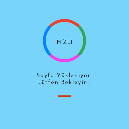
TESİSAT
su tesisatı, sıhhi tesisat ve mekanik tesisat üzerine başladığı p
HIZLI
u tesisatı, sıhhi tesisat ve mekanik tesisat alanında oluşturduğu 
GÜVENLİ
HİZMET
Sayfa Yükleniyor..
ONAY
Lütfen Bekleyin...
TESİSAT
HIZLI