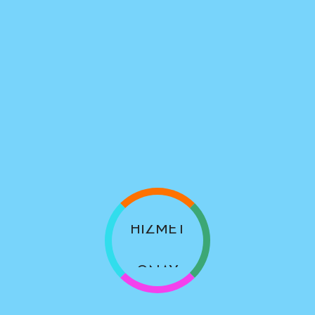
sızıntısını tespit etmek için kullanılan bir yöntemdir. Bu yöntem
TESİSAT
ununu tespit etmek için farklı avantajlar ve dezavantajlar sunar.
HIZLI
Bu nedenle, profesyonel bir
su kaçağı tespit
uzmanından yardım 
GÜVENLİ
HİZMET
ONAY
TESİSAT
HIZLI